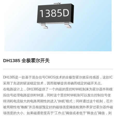
DH1385 全极霍尔开关
DH1385是一款基于混合信号CMOS技术的全极型霍尔效应传感器，这款IC
采用了先进的斩波稳定技术，因而能够提供准确而稳定的磁开关点。
在电路设计上，DH1385提供了一个内嵌的受控时钟机制来为霍尔器件和模
拟信号处理电路提供时钟源，同时这个受控时钟机制可以发出控制信号使
得消耗电流较大的电路周期性的进入“休眠”模式；同样通过这个机制，芯片
被周期性地“唤醒”并且根据预定好的磁场强度阈值检测外界穿过霍尔器件磁
场强度的大小。如果磁通密度高于“工作点”阈值或者低于“释放点”阈值，则