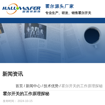
霍尔源头厂家
专业生产、研发、销售霍尔开关
新闻资讯
首页
/
新闻中心
/
技术优势
/
霍尔开关的工作原理探秘
霍尔开关的工作原理探秘
发布时间： 2024-10-15